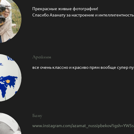
Прекрасные живые фотографии!
Спасибо Азамату за настроение и интеллигентность
Арайлым
все очень классно и красиво прям вообще супер п
Бану
www.instagram.com/azamat_nussipbekov?igsh=YW