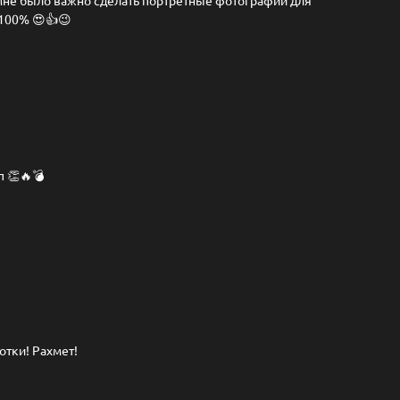
 Мне было важно сделать портретные фотографии для
 100% 😍👍😉
п 👏🔥💣
отки! Рахмет!