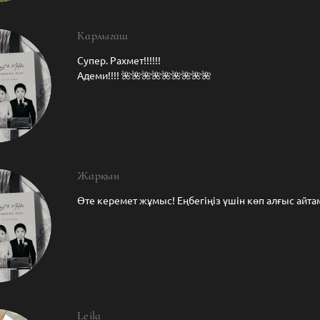
Карлыгаш
Супер. Рахмет!!!!!!
Адеми!!!! 🌺🌺🌺🌺🌺🌺🌺🌺🌺
Жарқын
Өте керемет жұмыс! Еңбегіңіз үшін көп алғыс айтамы
Leila