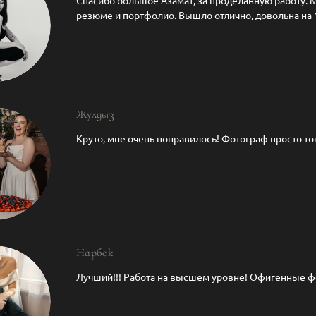
Спасибо большое Азамат, за проделанную работу.
резюме и портфолио. Вышло отлично, довольна на
Жулдыз
Круто, мне очень понравилось! Фотограф просто то
Нарбек
Лучший!!! Работа на высшем уровне! Офигенные ф