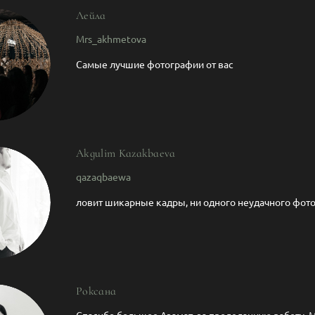
Лейла
Mrs_akhmetova
Самые лучшие фотографии от вас
Akgulim Kazakbaeva
qazaqbaewa
ловит шикарные кадры, ни одного неудачного фот
Роксана